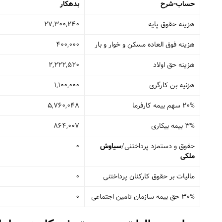
حساب-شرح
بدهکار
هزینه حقوق پایه
27,300,240
هزینه فوق العاده مسکن و خوار و بار
400,000
هزینه حق اولاد
2,222,520
هزنیه بن کارگری
1,100,000
20% سهم بیمه کارفرما
5,760,048
3% بیمه بیکاری
864,007
حقوق و دستمزد پرداختنی/
سیاوش
0
ملکی
مالیات بر حقوق کارکنان پرداختنی
0
30% حق بیمه سازمان تامین اجتماعی
0