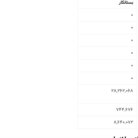
بستانکار
0
0
0
0
0
0
28,262,068
744,676
8,640,072