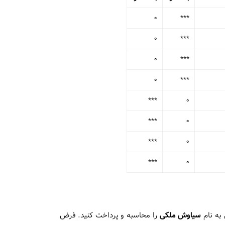
0
***
0
***
0
***
0
***
***
0
***
0
***
0
***
0
به نام
سیاوش ملکی
را محاسبه و پرداخت کنید. فرض