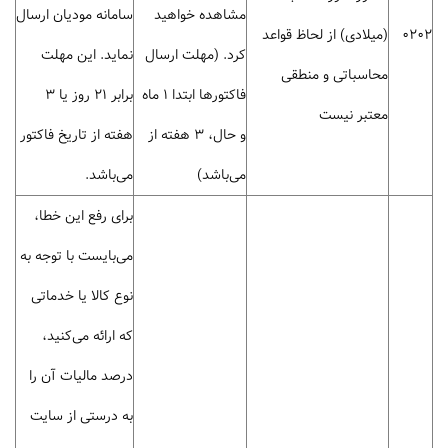
مشاهده خواهید
سامانه مودیان ارسال
0202
(میلادی) از لحاظ قواعد
کرد. (مهلت ارسال
نماید. این مهلت
محاسباتی و منطقی
فاکتورها ابتدا 1 ماه
برابر 21 روز یا 3
معتبر نیست
و حال، 3 هفته از
هفته از تاریخ فاکتور
می‌باشد)
می‌باشد.
برای رفع این خطا،
می‌بایست با توجه به
نوع کالا یا خدماتی
که ارائه می‌کنید،
درصد مالیات آن را
به درستی از سایت