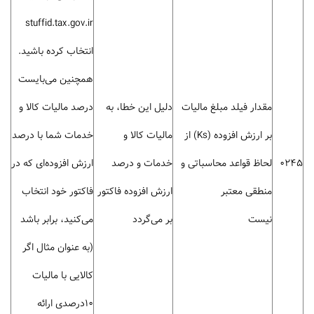
stuffid.tax.gov.ir
انتخاب کرده باشید.
همچنین می‌بایست
مقدار فیلد مبلغ مالیات
دلیل این خطا، به
درصد مالیات کالا و
بر ارزش افزوده (Ks) از
مالیات کالا و
خدمات شما با درصد
0245
لحاظ قواعد محاسباتی و
خدمات و درصد
ارزش افزوده‌ای که در
منطقی معتبر
ارزش افزوده فاکتور
فاکتور خود انتخاب
نیست
بر می‌گردد
می‌کنید، برابر باشد
(به عنوان مثال اگر
کالایی با مالیات
10درصدی ارائه