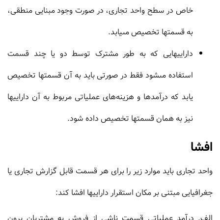
خاص در سطح واحد تجارى، در صورت وجود مبنایى منطقى،
به قسمتها تخصیص مى‏یابد.
داراییهایى که به طور مشترک توسط دو یا چند قسمت
استفاده مى‏شود فقط در صورتى باید به آن قسمتها تخصیص
یابد که درآمدها و هزینه‏‌هاى عملیاتى مربوط به آن داراییها
نیز به همان قسمتها تخصیص داده شود.
افشا
واحد تجارى باید موارد زیر را براى هر قسمت قابل گزارش تجارى یا
جغرافیایى مبتنى بر مکان استقرار داراییها افشا کند:
الف. درآمد عملیاتى قسمت ناشى از فروش به مشتریان برون