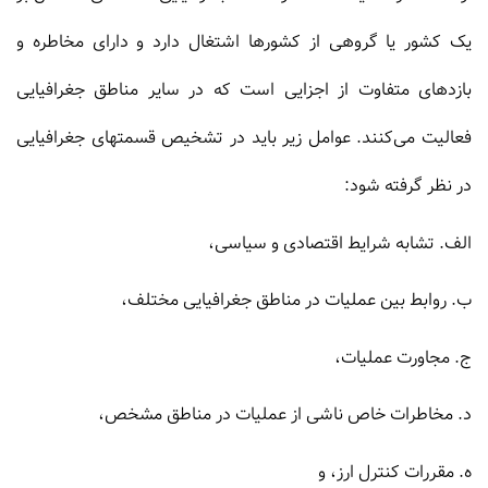
یک کشور یا گروهى از کشورها اشتغال دارد و داراى مخاطره و
بازده‏اى متفاوت از اجزایى است که در سایر مناطق جغرافیایى
فعالیت می‌کنند. عوامل زیر باید در تشخیص قسمتهاى جغرافیایى
در نظر گرفته شود:
الف. تشابه شرایط اقتصادى و سیاسى،
ب. روابط بین عملیات در مناطق جغرافیایى مختلف،
ج. مجاورت عملیات،
د. مخاطرات خاص ناشى از عملیات در مناطق مشخص،
ه. مقررات کنترل ارز، و