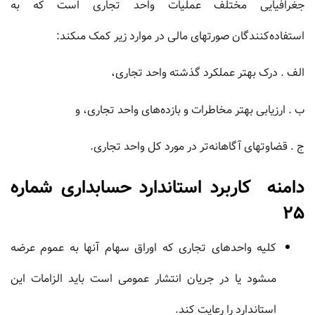
جغرافیایى مختلف عملیات واحد تجارى است که به
استفاده‏‌کنندگان صورتهاى مالى در موارد زیر کمک مى‏کند:
الف . درک بهتر عملکرد گذشته واحد تجارى،
ب . ارزیابى بهتر مخاطرات و بازده‌‏هاى واحد تجارى، و
ج . قضاوتهاى آگاهانه‌‏تر در مورد کل واحد تجارى.
دامنه کاربرد استاندارد حسابداری شماره
25
کلیه واحدهاى تجارى که اوراق سهام آنها به عموم عرضه
مى‏شود یا در جریان انتشار عمومى است باید الزامات این
استاندارد را رعایت کند.