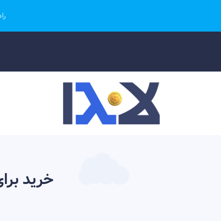
را
خرید برای